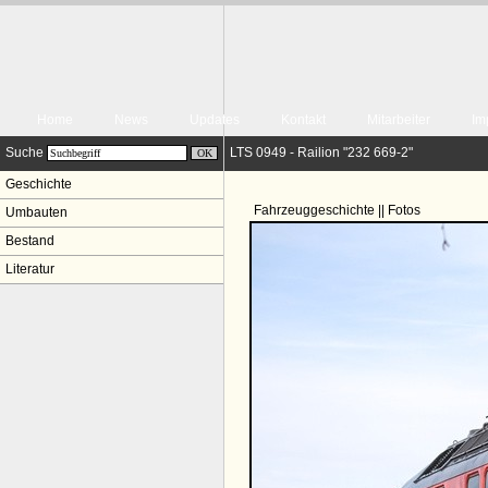
Home
News
Updates
Kontakt
Mitarbeiter
Im
Suche
LTS 0949 - Railion "232 669-2"
Geschichte
Fahrzeuggeschichte || Fotos
Umbauten
Bestand
Literatur