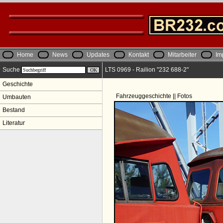
Home
News
Updates
Kontakt
Mitarbeiter
Im
Suche
LTS 0969 - Railion "232 688-2"
Geschichte
Fahrzeuggeschichte || Fotos
Umbauten
Bestand
Literatur