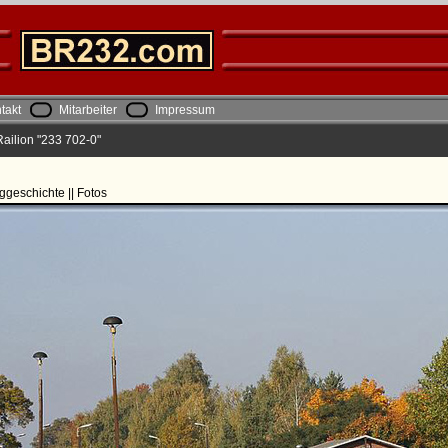
takt
Mitarbeiter
Impressum
ailion "233 702-0"
ggeschichte || Fotos