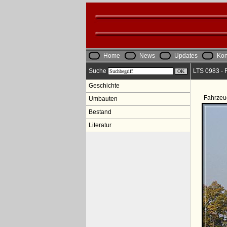
Home
News
Updates
Kon
Suche
LTS 0983 - R
Geschichte
Fahrzeu
Umbauten
Bestand
Literatur