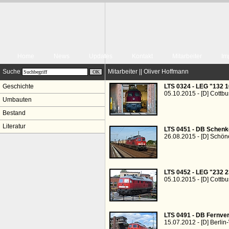
Home
News
Updates
Kontakt
Mitarbeiter
Im
Suche
Mitarbeiter || Oliver Hoffmann
Geschichte
LTS 0324 - LEG "132 1
05.10.2015 - [D] Cottb
Umbauten
Bestand
Literatur
LTS 0451 - DB Schenk
26.08.2015 - [D] Schön
LTS 0452 - LEG "232 2
05.10.2015 - [D] Cottb
LTS 0491 - DB Fernve
15.07.2012 - [D] Berli