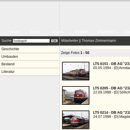
Home
News
Updates
Kontakt
Mitarbeiter
Im
Suche
Mitarbeiter || Thomas Zimmermann
Geschichte
Zeige Fotos
1 - 50
Umbauten
LTS 0151 - DB AG "23
Bestand
05.05.1994 - [D] Arnsta
Literatur
LTS 0205 - DB AG "23
22.09.1998 - [D] Söllic
LTS 0214 - DB AG "23
24.07.1998 - [D] Magd