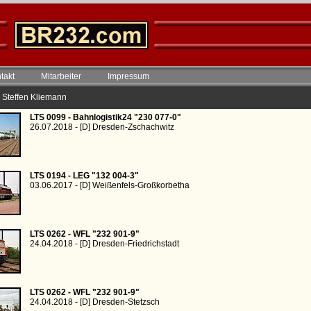
takt
Mitarbeiter
Impressum
|| Steffen Kliemann
LTS 0099 - Bahnlogistik24 "230 077-0"
26.07.2018 - [D] Dresden-Zschachwitz
LTS 0194 - LEG "132 004-3"
03.06.2017 - [D] Weißenfels-Großkorbetha
LTS 0262 - WFL "232 901-9"
24.04.2018 - [D] Dresden-Friedrichstadt
LTS 0262 - WFL "232 901-9"
24.04.2018 - [D] Dresden-Stetzsch