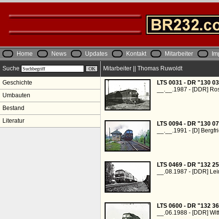
Home
News
Updates
Kontakt
Mitarbeiter
Im
Suche
Mitarbeiter || Thomas Ruwoldt
Geschichte
LTS 0031 - DR "130 03
__.__.1987 - [DDR] Ro
Umbauten
Bestand
Literatur
LTS 0094 - DR "130 07
__.__.1991 - [D] Bergf
LTS 0469 - DR "132 25
__.08.1987 - [DDR] Le
LTS 0600 - DR "132 36
__.06.1988 - [DDR] Wit