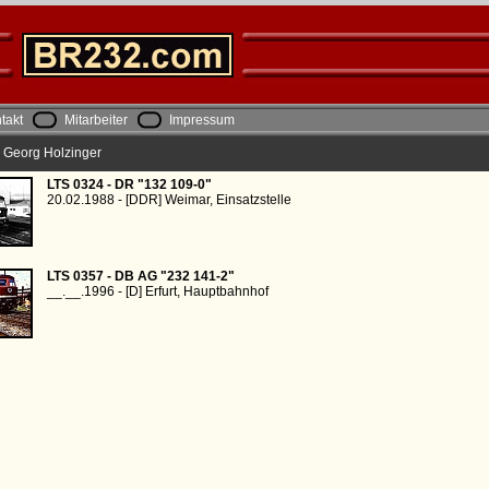
takt
Mitarbeiter
Impressum
|| Georg Holzinger
LTS 0324 - DR "132 109-0"
20.02.1988 - [DDR] Weimar, Einsatzstelle
LTS 0357 - DB AG "232 141-2"
__.__.1996 - [D] Erfurt, Hauptbahnhof