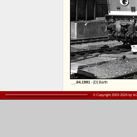
__.04.1991
- [D] Barth
© Copyright 2003-2024 by b