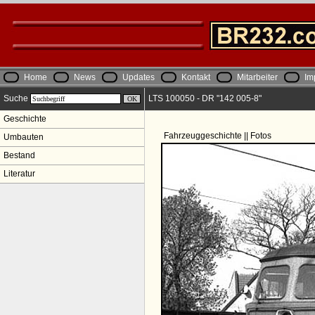
Home
News
Updates
Kontakt
Mitarbeiter
Im
Suche
LTS 100050 - DR "142 005-8"
Geschichte
Fahrzeuggeschichte || Fotos
Umbauten
Bestand
Literatur