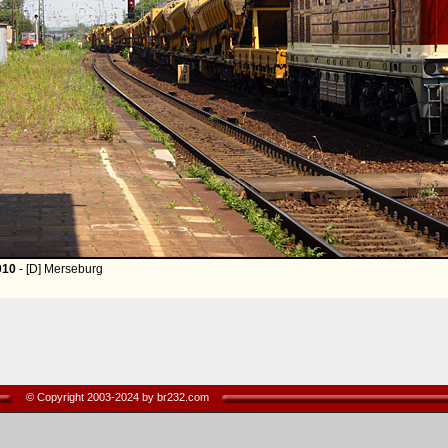
010
- [D] Merseburg
© Copyright 2003-2024 by br232.com