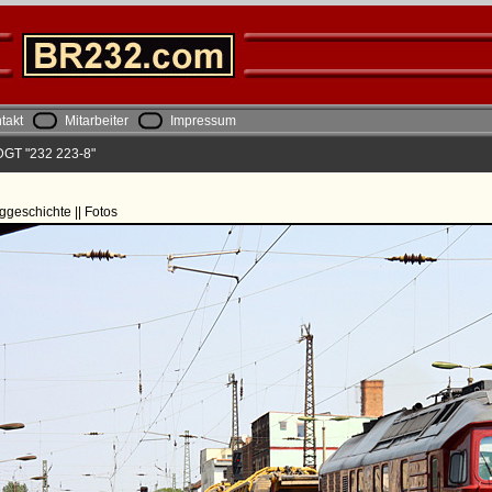
takt
Mitarbeiter
Impressum
DGT "232 223-8"
ggeschichte || Fotos