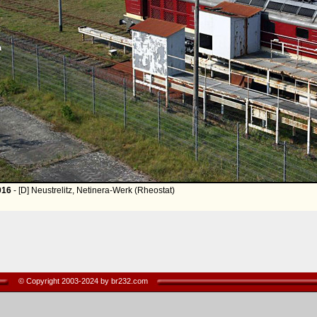
016
- [D] Neustrelitz, Netinera-Werk (Rheostat)
© Copyright 2003-2024 by br232.com