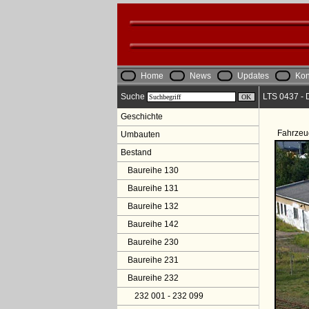
Home
News
Updates
Kon
Suche
LTS 0437 - 
Geschichte
Fahrzeu
Umbauten
Bestand
Baureihe 130
Baureihe 131
Baureihe 132
Baureihe 142
Baureihe 230
Baureihe 231
Baureihe 232
232 001 - 232 099