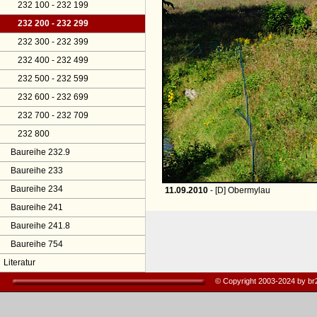
232 100 - 232 199
232 200 - 232 299
232 300 - 232 399
232 400 - 232 499
232 500 - 232 599
232 600 - 232 699
232 700 - 232 709
232 800
Baureihe 232.9
Baureihe 233
Baureihe 234
11.09.2010
- [D] Obermylau
Baureihe 241
Baureihe 241.8
Baureihe 754
Literatur
© Copyright 2003-2024 by b