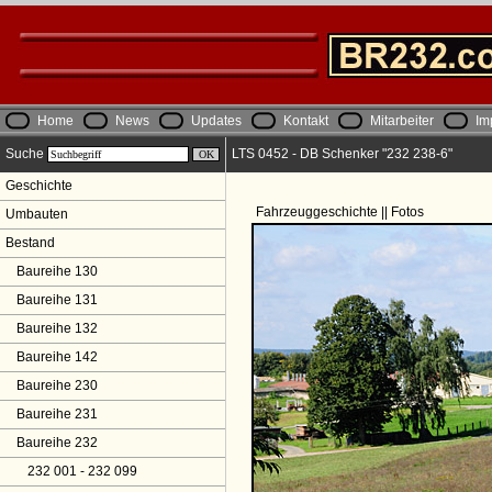
Home
News
Updates
Kontakt
Mitarbeiter
Im
Suche
LTS 0452 - DB Schenker "232 238-6"
Geschichte
Fahrzeuggeschichte || Fotos
Umbauten
Bestand
Baureihe 130
Baureihe 131
Baureihe 132
Baureihe 142
Baureihe 230
Baureihe 231
Baureihe 232
232 001 - 232 099