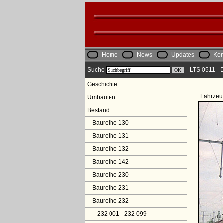
Home
News
Updates
Kon
Suche
LTS 0511 - 
Geschichte
Fahrzeu
Umbauten
Bestand
Baureihe 130
Baureihe 131
Baureihe 132
Baureihe 142
Baureihe 230
Baureihe 231
Baureihe 232
232 001 - 232 099