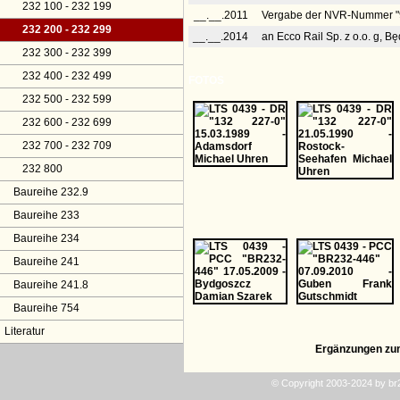
232 100 - 232 199
__.__.2011
Vergabe der NVR-Nummer "
232 200 - 232 299
__.__.2014
an Ecco Rail Sp. z o.o. g, 
232 300 - 232 399
232 400 - 232 499
FOTOS
232 500 - 232 599
232 600 - 232 699
232 700 - 232 709
232 800
Baureihe 232.9
Baureihe 233
Baureihe 234
Baureihe 241
Baureihe 241.8
Baureihe 754
Literatur
Ergänzungen zu
© Copyright 2003-2024 by b