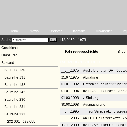
Home
News
Updates
Kontakt
Mitarbeiter
Im
Suche
LTS 0439 || 1975
Geschichte
Fahrzeuggeschichte
Bilde
Umbauten
FAHRZEUGGESCHICHTE
Bestand
Baureihe 130
__.__.1975
Auslieferung an DR - Deuts
Baureihe 131
25.07.1975
Abnahme
01.01.1992
Umzeichnung in "232 227-9
Baureihe 132
01.01.1994
=> DB AG - Deutsche Bahn A
Baureihe 142
01.03.1998
z-Stellung
Baureihe 230
30.08.1998
Ausmusterung
Baureihe 231
__.__.1995
++ [zur Verschrottung vorge
Baureihe 232
__.__.2006
an PCC Rail Szczakowa S.A
232 001 - 232 099
12.11.2009
=> DB Schenker Rail Polska