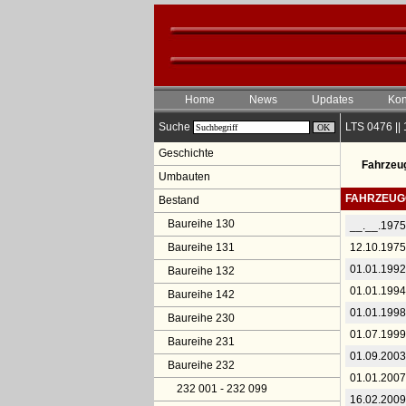
Home
News
Updates
Kon
Suche
LTS 0476 ||
Geschichte
Fahrzeu
Umbauten
FAHRZEUG
Bestand
Baureihe 130
__.__.1975
Baureihe 131
12.10.1975
01.01.1992
Baureihe 132
01.01.1994
Baureihe 142
01.01.1998
Baureihe 230
01.07.1999
Baureihe 231
01.09.2003
Baureihe 232
01.01.2007
232 001 - 232 099
16.02.2009