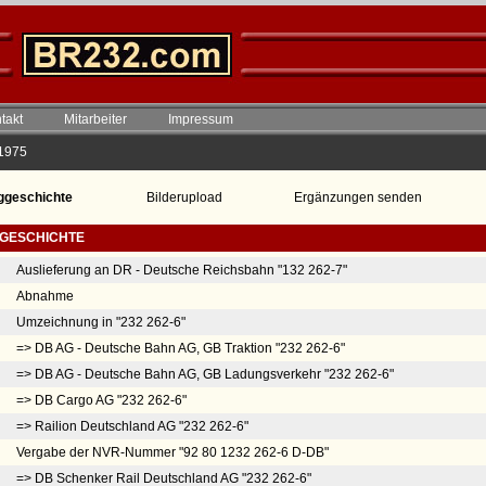
takt
Mitarbeiter
Impressum
 1975
ggeschichte
Bilderupload
Ergänzungen senden
GESCHICHTE
Auslieferung an DR - Deutsche Reichsbahn "132 262-7"
Abnahme
Umzeichnung in "232 262-6"
=> DB AG - Deutsche Bahn AG, GB Traktion "232 262-6"
=> DB AG - Deutsche Bahn AG, GB Ladungsverkehr "232 262-6"
=> DB Cargo AG "232 262-6"
=> Railion Deutschland AG "232 262-6"
Vergabe der NVR-Nummer "92 80 1232 262-6 D-DB"
=> DB Schenker Rail Deutschland AG "232 262-6"