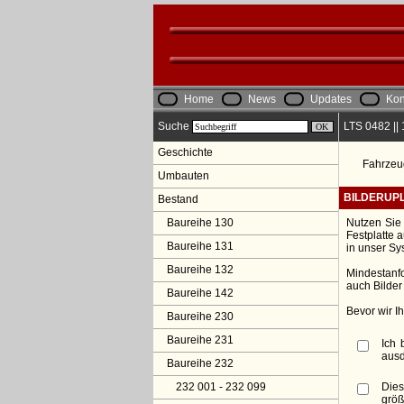
Home
News
Updates
Kon
Suche
LTS 0482 ||
Geschichte
Fahrzeu
Umbauten
BILDERUP
Bestand
Baureihe 130
Nutzen Sie 
Festplatte 
Baureihe 131
in unser Sy
Baureihe 132
Mindestanfo
auch Bilder
Baureihe 142
Bevor wir I
Baureihe 230
Baureihe 231
Ich 
ausd
Baureihe 232
232 001 - 232 099
Dies
größ