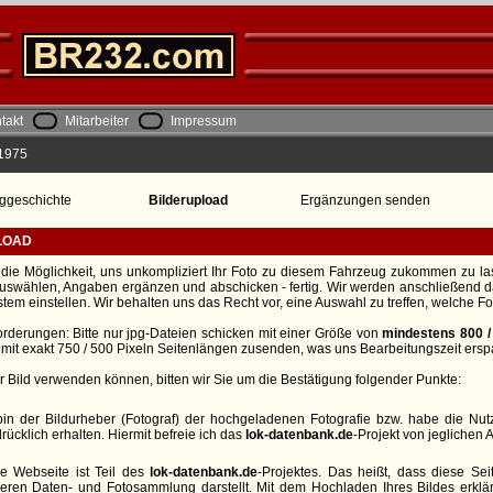
takt
Mitarbeiter
Impressum
 1975
ggeschichte
Bilderupload
Ergänzungen senden
LOAD
die Möglichkeit, uns unkompliziert Ihr Foto zu diesem Fahrzeug zukommen zu lass
auswählen, Angaben ergänzen und abschicken - fertig. Wir werden anschließend d
stem einstellen. Wir behalten uns das Recht vor, eine Auswahl zu treffen, welche F
rderungen: Bitte nur jpg-Dateien schicken mit einer Größe von
mindestens 800 /
 mit exakt 750 / 500 Pixeln Seitenlängen zusenden, was uns Bearbeitungszeit ersp
hr Bild verwenden können, bitten wir Sie um die Bestätigung folgender Punkte:
bin der Bildurheber (Fotograf) der hochgeladenen Fotografie bzw. habe die N
rücklich erhalten. Hiermit befreie ich das
lok-datenbank.de
-Projekt von jeglichen 
e Webseite ist Teil des
lok-datenbank.de
-Projektes. Das heißt, dass diese Seit
eren Daten- und Fotosammlung darstellt. Mit dem Hochladen Ihres Bildes erklä