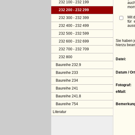
232 100 - 232 199
auc
mome
232 200 - 232 299
Mit 
232 300 - 232 399
für 
232 400 - 232 499
auss
232 500 - 232 599
Sie haben j
232 600 - 232 699
hierzu bean
232 700 - 232 709
232 800
Datei:
Baureihe 232.9
Datum / Ort
Baureihe 233
Baureihe 234
Fotograf:
Baureihe 241
eMail:
Baureihe 241.8
Baureihe 754
Bemerkung
Literatur