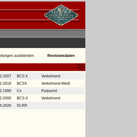
etungen ausblenden
Revisionsdaten
2.2007
BCS X
Verkehrsrot
2.2016
BCSX
Verkehrsrot-Weiß
2.1990
Cs
Purpurrot
2.2000
BCS X
Verkehrsrot
4.2026
DLRR