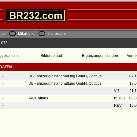
takt
Mitarbeiter
Impressum
 1975
ggeschichte
Bilderupload
Ergänzungen senden
Vermi
SDATEN
-
DB Fahrzeuginstandhaltung GmbH, Cottbus
07.1
-
DB Fahrzeuginstandhaltung GmbH, Cottbus
18.0
-
V 7
21.1
-
AW Cottbus
IS 703
08.0
-
REV
16.0