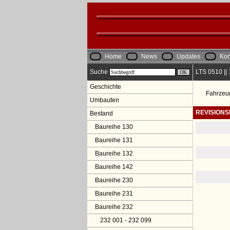
Home
News
Updates
Kon
Suche
LTS 0510 ||
Geschichte
Fahrzeu
Umbauten
REVISION
Bestand
Baureihe 130
Baureihe 131
Baureihe 132
Baureihe 142
Baureihe 230
Baureihe 231
Baureihe 232
232 001 - 232 099