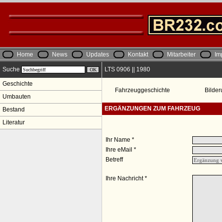
Home
News
Updates
Kontakt
Mitarbeiter
Im
Suche
LTS 0906 || 1980
Geschichte
Fahrzeuggeschichte
Bilder
Umbauten
ERGÄNZUNGEN ZUM FAHRZEUG
Bestand
Literatur
Ihr Name *
Ihre eMail *
Betreff
Ihre Nachricht *